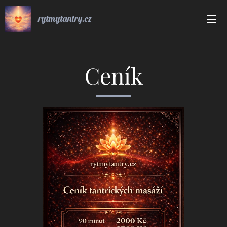
rytmytantry.cz
Ceník